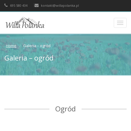
695 580 434
kontakt@willapolanka.pl
Toggl
navig
Home
Galeria – ogród
Galeria – ogród
Ogród