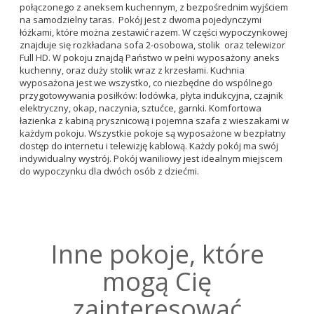
połączonego z aneksem kuchennym, z bezpośrednim wyjściem
na samodzielny taras. Pokój jest z dwoma pojedynczymi
łóżkami, które można zestawić razem. W części wypoczynkowej
znajduje się rozkładana sofa 2-osobowa, stolik oraz telewizor
Full HD. W pokoju znajdą Państwo w pełni wyposażony aneks
kuchenny, oraz duży stolik wraz z krzesłami. Kuchnia
wyposażona jest we wszystko, co niezbędne do wspólnego
przygotowywania posiłków: lodówka, płyta indukcyjna, czajnik
elektryczny, okap, naczynia, sztućce, garnki. Komfortowa
łazienka z kabiną prysznicową i pojemna szafa z wieszakami w
każdym pokoju. Wszystkie pokoje są wyposażone w bezpłatny
dostęp do internetu i telewizję kablową. Każdy pokój ma swój
indywidualny wystrój. Pokój waniliowy jest idealnym miejscem
do wypoczynku dla dwóch osób z dziećmi.
Inne pokoje, które
mogą Cię
zainteresować