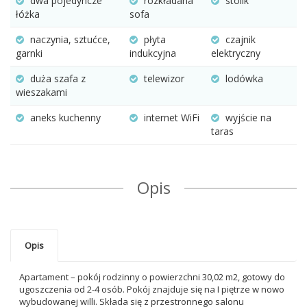
dwa pojedyncze
rozkładana
stolik
łóżka
sofa
naczynia, sztućce,
płyta
czajnik
garnki
indukcyjna
elektryczny
duża szafa z
telewizor
lodówka
wieszakami
aneks kuchenny
internet WiFi
wyjście na
taras
Opis
Opis
Apartament – pokój rodzinny o powierzchni 30,02 m2, gotowy do
ugoszczenia od 2-4 osób. Pokój znajduje się na I piętrze w nowo
wybudowanej willi. Składa się z przestronnego salonu