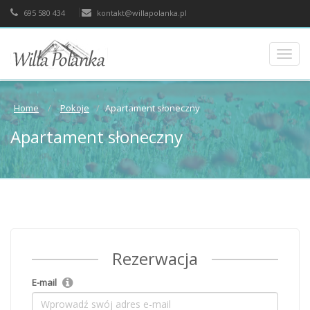
695 580 434
kontakt@willapolanka.pl
Toggl
navig
Home
Pokoje
Apartament słoneczny
Apartament słoneczny
Rezerwacja
E-mail