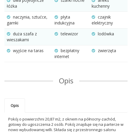
dwa pojedyncze
szafki nocne
aneks
łóżka
kuchenny
naczynia, sztućce,
płyta
czajnik
garnki
indukcyjna
elektryczny
duża szafa z
telewizor
lodówka
wieszakami
wyjście na taras
bezpłatny
zwierzęta
internet
Opis
Opis
Pokój o powierzchni 20,87 m2, z oknem na północny-zachód,
gotowy do ugoszczenia 2 osób. Pokój znajduje się na parterze w
nowo wybudowanej willi. Składa się z przestronnego salonu