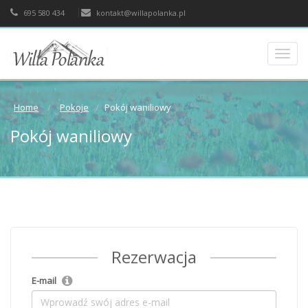
695 580 434
kontakt@willapolanka.pl
Toggl
navig
Home
Pokoje
Pokój waniliowy
Pokój waniliowy
Rezerwacja
E-mail