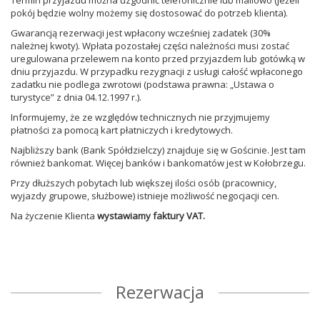
Termin przyjazdu można uzgodnić telefonicznie lub mailowo (jeżeli
pokój będzie wolny możemy się dostosować do potrzeb klienta).
Gwarancją rezerwacji jest wpłacony wcześniej zadatek (30%
należnej kwoty). Wpłata pozostałej części należności musi zostać
uregulowana przelewem na konto przed przyjazdem lub gotówką w
dniu przyjazdu. W przypadku rezygnacji z usługi całość wpłaconego
zadatku nie podlega zwrotowi (podstawa prawna: „Ustawa o
turystyce” z dnia 04.12.1997 r.).
Informujemy, że ze względów technicznych nie przyjmujemy
płatności za pomocą kart płatniczych i kredytowych.
Najbliższy bank (Bank Spółdzielczy) znajduje się w Gościnie. Jest tam
również bankomat. Więcej banków i bankomatów jest w Kołobrzegu.
Przy dłuższych pobytach lub większej ilości osób (pracownicy,
wyjazdy grupowe, służbowe) istnieje możliwość negocjacji cen.
Na życzenie Klienta
wystawiamy faktury VAT.
Rezerwacja