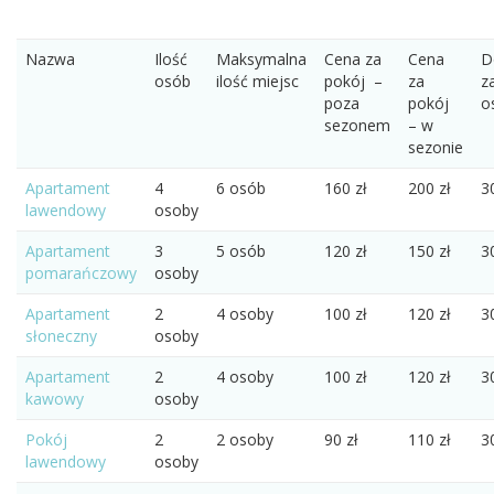
Nazwa
Ilość
Maksymalna
Cena za
Cena
D
osób
ilość miejsc
pokój –
za
z
poza
pokój
o
sezonem
– w
sezonie
Apartament
4
6 osób
160 zł
200 zł
3
lawendowy
osoby
Apartament
3
5 osób
120 zł
150 zł
3
pomarańczowy
osoby
Apartament
2
4 osoby
100 zł
120 zł
3
słoneczny
osoby
Apartament
2
4 osoby
100 zł
120 zł
3
kawowy
osoby
Pokój
2
2 osoby
90 zł
110 zł
3
lawendowy
osoby