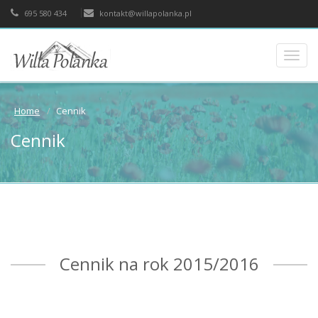
695 580 434
kontakt@willapolanka.pl
Toggl
navig
Home
Cennik
Cennik
Cennik na rok 2015/2016