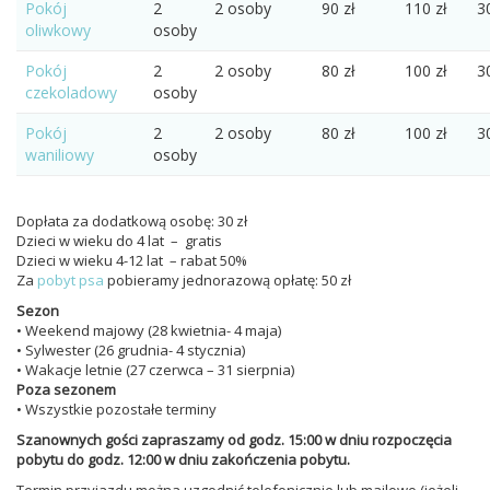
Pokój
2
2 osoby
90 zł
110 zł
3
oliwkowy
osoby
Pokój
2
2 osoby
80 zł
100 zł
3
czekoladowy
osoby
Pokój
2
2 osoby
80 zł
100 zł
3
waniliowy
osoby
Dopłata za dodatkową osobę: 30 zł
Dzieci w wieku do 4 lat – gratis
Dzieci w wieku 4-12 lat – rabat 50%
Za
pobyt psa
pobieramy jednorazową opłatę: 50 zł
Sezon
• Weekend majowy (28 kwietnia- 4 maja)
• Sylwester (26 grudnia- 4 stycznia)
• Wakacje letnie (27 czerwca – 31 sierpnia)
Poza sezonem
• Wszystkie pozostałe terminy
Szanownych gości zapraszamy od godz. 15:00 w dniu rozpoczęcia
pobytu do godz. 12:00 w dniu zakończenia pobytu.